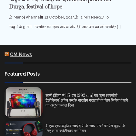
Durga, festival of hope
Manoj Khanna
12 October, 2023
1 Min Read
0
नवदुर्गा के 9 नाम , नवरात्रि का महत्त्व आस्था और देवी आराधना का पर्व नवरात्रि […]
CM News
Featured Posts
सोनी इंडिया ने 115-इंच (292 cm) का ‘ट्रू आरजीबी
टेलीविजन’ लॉन्च करके भारतीय ग्राहकों के लिए सिनेमा देखने
का अनुभव बदल दिया
वी एक एक्सक्लुज़िव साझेदारी के साथ अपने प्रीपेड यूज़र्स के
लिए लाया स्पॉटीफाय प्रीमियम