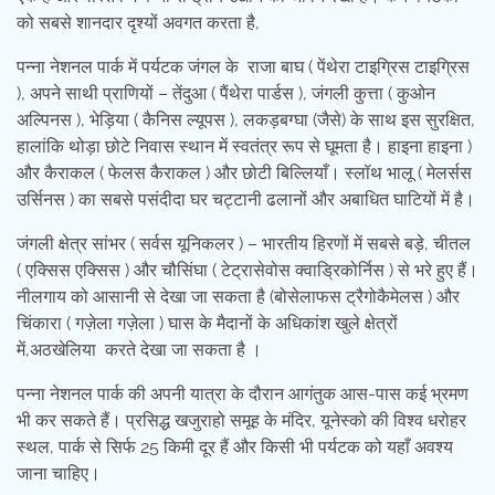
को सबसे शानदार दृश्यों अवगत करता है,
पन्ना नेशनल पार्क में पर्यटक जंगल के राजा बाघ ( पेंथेरा टाइग्रिस टाइग्रिस
), अपने साथी प्राणियों – तेंदुआ ( पैंथेरा पार्डस ), जंगली कुत्ता ( कुओन
अल्पिनस ), भेड़िया ( कैनिस ल्यूपस ), लकड़बग्घा (जैसे) के साथ इस सुरक्षित,
हालांकि थोड़ा छोटे निवास स्थान में स्वतंत्र रूप से घूमता है। हाइना हाइना )
और कैराकल ( फेलस कैराकल ) और छोटी बिल्लियाँ। स्लॉथ भालू ( मेलर्सस
उर्सिनस ) का सबसे पसंदीदा घर चट्टानी ढलानों और अबाधित घाटियों में है।
जंगली क्षेत्र सांभर ( सर्वस यूनिकलर ) – भारतीय हिरणों में सबसे बड़े, चीतल
( एक्सिस एक्सिस ) और चौसिंघा ( टेट्रासेवोस क्वाड्रिकोर्निस ) से भरे हुए हैं।
नीलगाय को आसानी से देखा जा सकता है (बोसेलाफस ट्रैगोकैमेलस ) और
चिंकारा ( गज़ेला गज़ेला ) घास के मैदानों के अधिकांश खुले क्षेत्रों
में,अठखेलिया करते देखा जा सकता है ।
पन्ना नेशनल पार्क की अपनी यात्रा के दौरान आगंतुक आस-पास कई भ्रमण
भी कर सकते हैं। प्रसिद्ध खजुराहो समूह के मंदिर, यूनेस्को की विश्व धरोहर
स्थल, पार्क से सिर्फ 25 किमी दूर हैं और किसी भी पर्यटक को यहाँ अवश्य
जाना चाहिए।