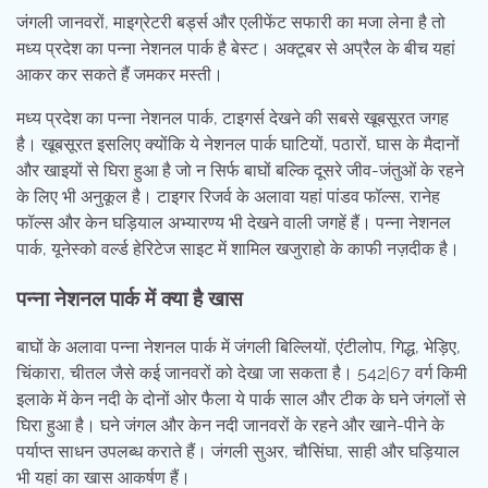
जंगली जानवरों, माइग्रेटरी बर्ड्स और एलीफेंट सफारी का मजा लेना है तो
मध्य प्रदेश का पन्ना नेशनल पार्क है बेस्ट। अक्टूबर से अप्रैल के बीच यहां
आकर कर सकते हैं जमकर मस्ती।
मध्य प्रदेश का पन्ना नेशनल पार्क, टाइगर्स देखने की सबसे खूबसूरत जगह
है। खूबसूरत इसलिए क्योंकि ये नेशनल पार्क घाटियों, पठारों, घास के मैदानों
और खाइयों से घिरा हुआ है जो न सिर्फ बाघों बल्कि दूसरे जीव-जंतुओं के रहने
के लिए भी अनुकूल है। टाइगर रिजर्व के अलावा यहां पांडव फॉल्स, रानेह
फॉल्स और केन घड़ियाल अभ्यारण्य भी देखने वाली जगहें हैं। पन्ना नेशनल
पार्क, यूनेस्को वर्ल्ड हेरिटेज साइट में शामिल खजुराहो के काफी नज़दीक है।
पन्ना नेशनल पार्क में क्या है खास
बाघों के अलावा पन्ना नेशनल पार्क में जंगली बिल्लियों, एंटीलोप, गिद्ध, भेड़िए,
चिंकारा, चीतल जैसे कई जानवरों को देखा जा सकता है। 542|67 वर्ग किमी
इलाके में केन नदी के दोनों ओर फैला ये पार्क साल और टीक के घने जंगलों से
घिरा हुआ है। घने जंगल और केन नदी जानवरों के रहने और खाने-पीने के
पर्याप्त साधन उपलब्ध कराते हैं। जंगली सुअर, चौसिंघा, साही और घड़ियाल
भी यहां का खास आकर्षण हैं।