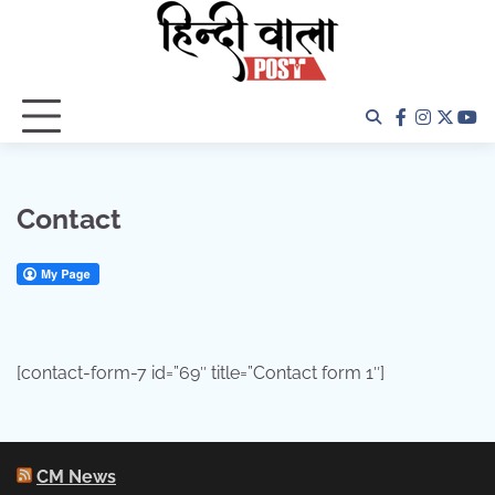
Skip
to
content
facebook
instagra
twitter
yo
Contact
[contact-form-7 id=”69″ title=”Contact form 1″]
CM News