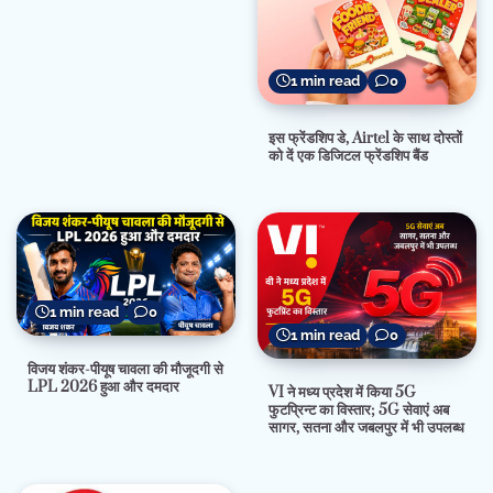
1 min read
0
इस फ्रेंडशिप डे, Airtel के साथ दोस्तों
को दें एक डिजिटल फ्रेंडशिप बैंड
1 min read
0
1 min read
0
विजय शंकर-पीयूष चावला की मौजूदगी से
LPL 2026 हुआ और दमदार
VI ने मध्य प्रदेश में किया 5G
फुटप्रिन्ट का विस्तार; 5G सेवाएं अब
सागर, सतना और जबलपुर में भी उपलब्ध