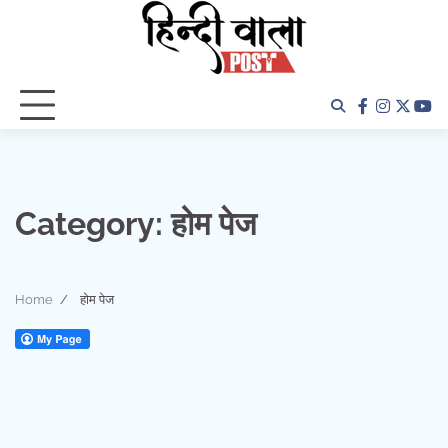
Skip
to
content
facebook
instagra
twitter
yo
Category:
होम पेज
Home
होम पेज