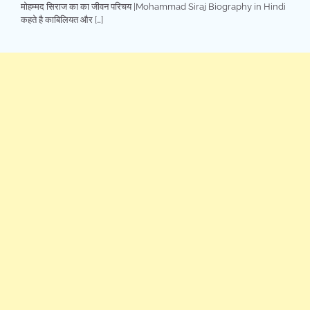
मोहम्मद सिराज का का जीवन परिचय |Mohammad Siraj Biography in Hindi
कहते है काबिलियत और […]