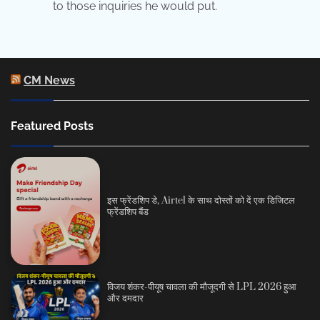
to those inquiries he would put.
CM News
Featured Posts
इस फ्रेंडशिप डे, Airtel के साथ दोस्तों को दें एक डिजिटल
फ्रेंडशिप बैंड
विजय शंकर-पीयूष चावला की मौजूदगी से LPL 2026 हुआ
और दमदार