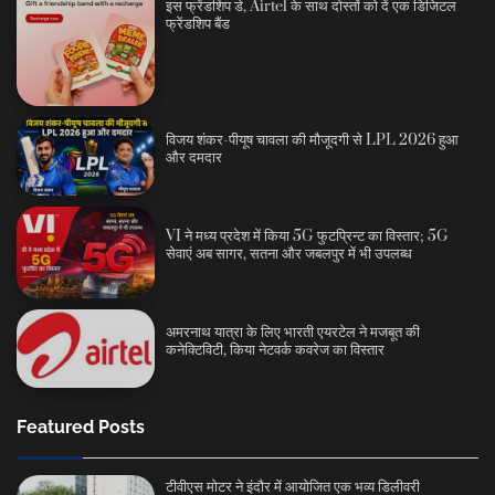
इस फ्रेंडशिप डे, Airtel के साथ दोस्तों को दें एक डिजिटल
फ्रेंडशिप बैंड
विजय शंकर-पीयूष चावला की मौजूदगी से LPL 2026 हुआ
और दमदार
VI ने मध्य प्रदेश में किया 5G फुटप्रिन्ट का विस्तार; 5G
सेवाएं अब सागर, सतना और जबलपुर में भी उपलब्ध
अमरनाथ यात्रा के लिए भारती एयरटेल ने मजबूत की
कनेक्टिविटी, किया नेटवर्क कवरेज का विस्तार
Featured Posts
टीवीएस मोटर ने इंदौर में आयोजित एक भव्य डिलीवरी