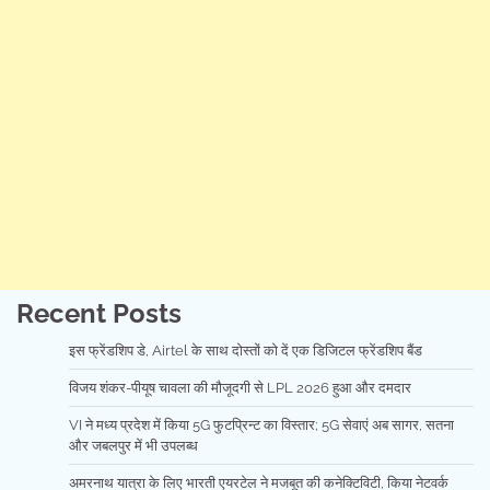
Recent Posts
इस फ्रेंडशिप डे, Airtel के साथ दोस्तों को दें एक डिजिटल फ्रेंडशिप बैंड
विजय शंकर-पीयूष चावला की मौजूदगी से LPL 2026 हुआ और दमदार
VI ने मध्य प्रदेश में किया 5G फुटप्रिन्ट का विस्तार; 5G सेवाएं अब सागर, सतना
और जबलपुर में भी उपलब्ध
अमरनाथ यात्रा के लिए भारती एयरटेल ने मजबूत की कनेक्टिविटी, किया नेटवर्क