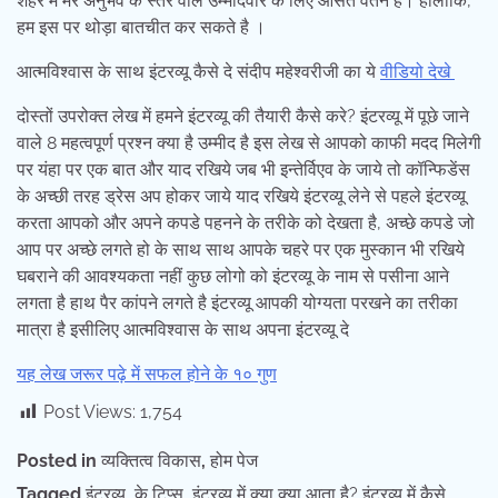
शहर में मेरे अनुभव के स्तर वाले उम्मीदवार के लिए औसत वेतन है। हालाँकि,
हम इस पर थोड़ा बातचीत कर सकते है ।
आत्मविश्वास के साथ इंटरव्यू कैसे दे संदीप महेश्वरीजी का ये
वीडियो देखे
दोस्तों उपरोक्त लेख में हमने इंटरव्यू की तैयारी कैसे करे? इंटरव्यू में पूछे जाने
वाले 8 महत्वपूर्ण प्रश्न क्या है उम्मीद है इस लेख से आपको काफी मदद मिलेगी
पर यंहा पर एक बात और याद रखिये जब भी इन्तेर्विएव के जाये तो कॉन्फिडेंस
के अच्छी तरह ड्रेस अप होकर जाये याद रखिये इंटरव्यू लेने से पहले इंटरव्यू
करता आपको और अपने कपडे पहनने के तरीके को देखता है, अच्छे कपडे जो
आप पर अच्छे लगते हो के साथ साथ आपके चहरे पर एक मुस्कान भी रखिये
घबराने की आवश्यकता नहीं कुछ लोगो को इंटरव्यू के नाम से पसीना आने
लगता है हाथ पैर कांपने लगते है इंटरव्यू आपकी योग्यता परखने का तरीका
मात्रा है इसीलिए आत्मविश्वास के साथ अपना इंटरव्यू दे
यह लेख जरूर पढ़े में सफल होने के १० गुण
Post Views:
1,754
Posted in
व्यक्तित्व विकास
,
होम पेज
Tagged
इंटरव्यू के टिप्स
,
इंटरव्यू में क्या क्या आता है? इंटरव्यू में कैसे