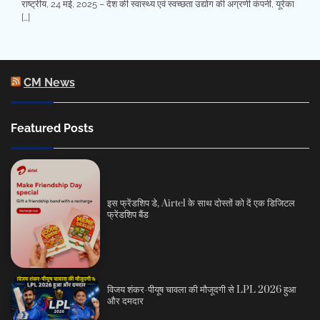
राष्ट्रीय, 24 मई, 2025 – देश की स्वास्थ्य एवं स्वच्छता उद्योग की अग्रणी कंपनी, यूरेका
[…]
CM News
Featured Posts
इस फ्रेंडशिप डे, Airtel के साथ दोस्तों को दें एक डिजिटल
फ्रेंडशिप बैंड
विजय शंकर-पीयूष चावला की मौजूदगी से LPL 2026 हुआ
और दमदार