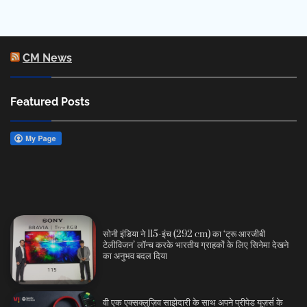
CM News
Featured Posts
सोनी इंडिया ने 115-इंच (292 cm) का ‘ट्रू आरजीबी
टेलीविजन’ लॉन्च करके भारतीय ग्राहकों के लिए सिनेमा देखने
का अनुभव बदल दिया
वी एक एक्सक्लुज़िव साझेदारी के साथ अपने प्रीपेड यूज़र्स के