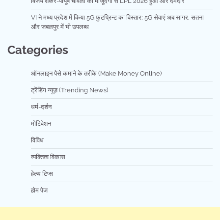
विजय शंकर-पीयूष चावला की मौजूदगी से LPL 2026 हुआ और दमदार
VI ने मध्य प्रदेश में किया 5G फुटप्रिन्ट का विस्तार; 5G सेवाएं अब सागर, सतना
और जबलपुर में भी उपलब्ध
Categories
ऑनलाइन पैसे कमाने के तरीके (Make Money Online)
ट्रेंडिंग न्यूज़ (Trending News)
धर्म-दर्शन
मोटिवेशन
विविध
व्यक्तित्व विकास
हेल्थ टिप्स
होम पेज