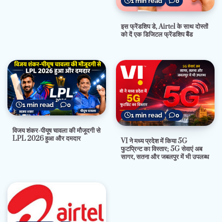
1 min read
0
इस फ्रेंडशिप डे, Airtel के साथ दोस्तों
को दें एक डिजिटल फ्रेंडशिप बैंड
1 min read
0
1 min read
0
विजय शंकर-पीयूष चावला की मौजूदगी से
LPL 2026 हुआ और दमदार
VI ने मध्य प्रदेश में किया 5G
फुटप्रिन्ट का विस्तार; 5G सेवाएं अब
सागर, सतना और जबलपुर में भी उपलब्ध