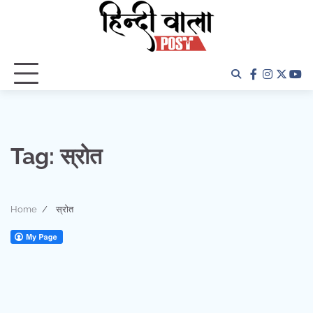
Skip
to
content
facebook
instagra
twitter
yo
Tag:
स्रोत
Home
स्रोत