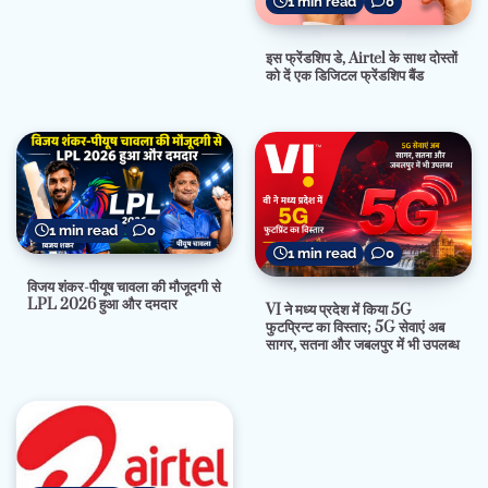
1 min read
0
इस फ्रेंडशिप डे, Airtel के साथ दोस्तों
को दें एक डिजिटल फ्रेंडशिप बैंड
1 min read
0
1 min read
0
विजय शंकर-पीयूष चावला की मौजूदगी से
LPL 2026 हुआ और दमदार
VI ने मध्य प्रदेश में किया 5G
फुटप्रिन्ट का विस्तार; 5G सेवाएं अब
सागर, सतना और जबलपुर में भी उपलब्ध