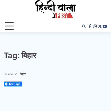
Skip
to
content
facebook
instagra
twitter
yo
Tag:
बिहार
Home
बिहार