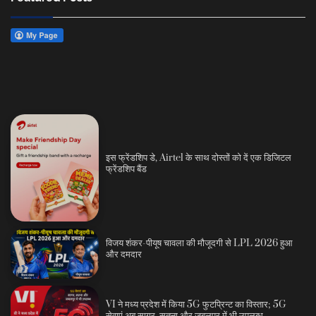
इस फ्रेंडशिप डे, Airtel के साथ दोस्तों को दें एक डिजिटल
फ्रेंडशिप बैंड
विजय शंकर-पीयूष चावला की मौजूदगी से LPL 2026 हुआ
और दमदार
VI ने मध्य प्रदेश में किया 5G फुटप्रिन्ट का विस्तार; 5G
सेवाएं अब सागर, सतना और जबलपुर में भी उपलब्ध