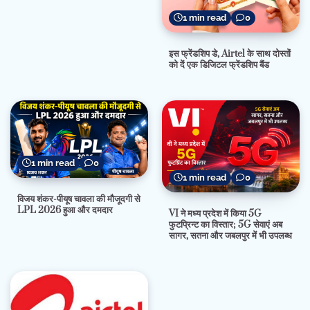
1 min read
0
इस फ्रेंडशिप डे, Airtel के साथ दोस्तों
को दें एक डिजिटल फ्रेंडशिप बैंड
1 min read
0
1 min read
0
विजय शंकर-पीयूष चावला की मौजूदगी से
LPL 2026 हुआ और दमदार
VI ने मध्य प्रदेश में किया 5G
फुटप्रिन्ट का विस्तार; 5G सेवाएं अब
सागर, सतना और जबलपुर में भी उपलब्ध