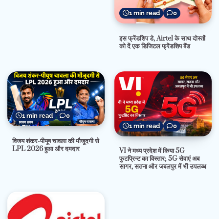
1 min read
0
इस फ्रेंडशिप डे, Airtel के साथ दोस्तों
को दें एक डिजिटल फ्रेंडशिप बैंड
1 min read
0
1 min read
0
विजय शंकर-पीयूष चावला की मौजूदगी से
LPL 2026 हुआ और दमदार
VI ने मध्य प्रदेश में किया 5G
फुटप्रिन्ट का विस्तार; 5G सेवाएं अब
सागर, सतना और जबलपुर में भी उपलब्ध